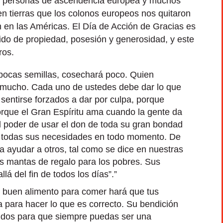
as personas de ascendencia europea y muchos
n tierras que los colonos europeos nos quitaron
an en las Américas. El Día de Acción de Gracias es
ido de propiedad, posesión y generosidad, y este
ros.
pocas semillas, cosechará poco. Quien
 mucho. Cada uno de ustedes debe dar lo que
sentirse forzados a dar por culpa, porque
orque el Gran Espíritu ama cuando la gente da
el poder de usar el don de toda su gran bondad
a todas sus necesidades en todo momento. De
 ayudar a otros, tal como se dice en nuestras
 mantas de regalo para los pobres. Sus
lá del fin de todos los días”.”
el buen alimento para comer hará que tus
 para hacer lo que es correcto. Su bendición
tidos para que siempre puedas ser una