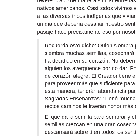
reverenciado de manera similar entre l
nativos americanos. Casi todos vivimos e
a las diversas tribus indígenas que viví
un día que debería desafiar nuestro sent
pasaje hace precisamente eso por nosot
Recuerda este dicho: Quien siembra 
siembra muchas semillas, cosechará
ha decidido en su corazón. No deben 
alguien los avergüence por no dar. P
de corazón alegre. El Creador tiene 
para proveer más que suficiente par
esta manera, tendrán abundancia para
Sagradas Enseñanzas: “Llenó muchas
rectos caminos le traerán honor más al
El que da la semilla para sembrar y 
semillas crezcan en una gran cosecha
descansará sobre ti en todos los sen