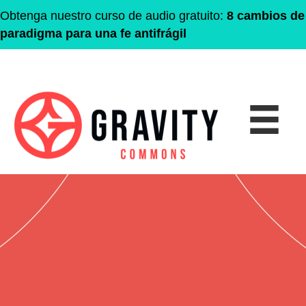
Obtenga nuestro curso de audio gratuito:
8 cambios de
paradigma para una fe antifrágil