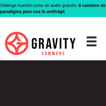
Obtenga nuestro curso de audio gratuito:
8 cambios de
paradigma para una fe antifrágil