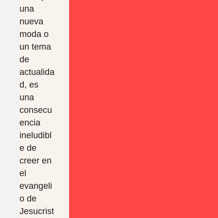
una
nueva
moda o
un tema
de
actualida
d, es
una
consecu
encia
ineludibl
e de
creer en
el
evangeli
o de
Jesucrist