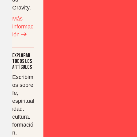
Gravity.
Más
informac
ión
Explorar
todos los
artículos
Escribim
os sobre
fe,
espiritual
idad,
cultura,
formació
n,