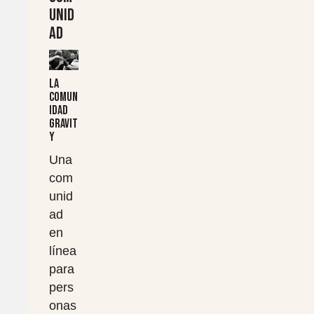
unid
ad
La
comun
idad
Gravit
y
Una
com
unid
ad
en
línea
para
pers
onas