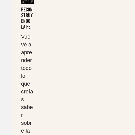
Recon
struy
endo
la fe
Vuel
ve a
apre
nder
todo
lo
que
creía
s
sabe
r
sobr
e la