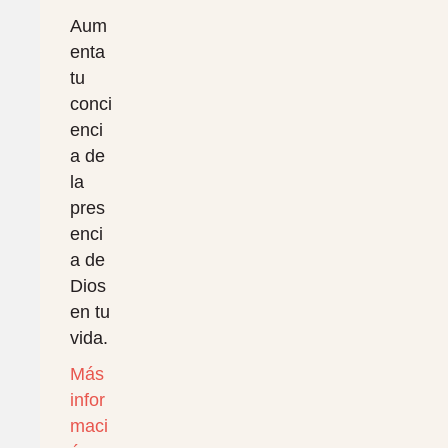
Aum
enta
tu
conci
enci
a de
la
pres
enci
a de
Dios
en tu
vida.
Más
infor
maci