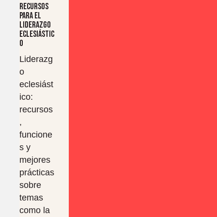
Recursos
para el
liderazgo
eclesiástic
o
Liderazg
o
eclesiást
ico:
recursos
,
funcione
s y
mejores
prácticas
sobre
temas
como la