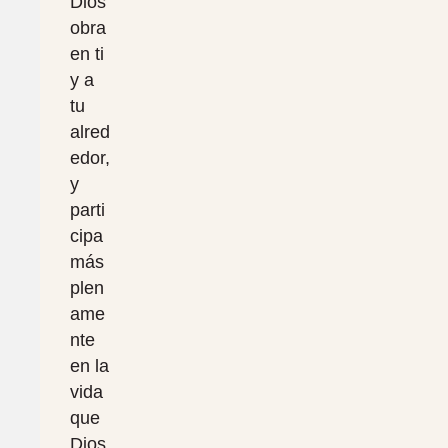
Dios
obra
en ti
y a
tu
alred
edor,
y
parti
cipa
más
plen
ame
nte
en la
vida
que
Dios