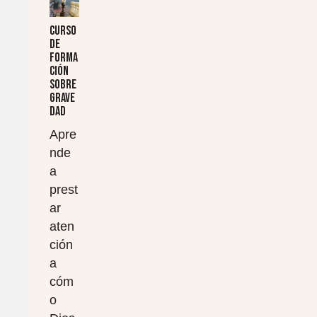
Curso
de
forma
ción
sobre
grave
dad
Apre
nde
a
prest
ar
aten
ción
a
cóm
o