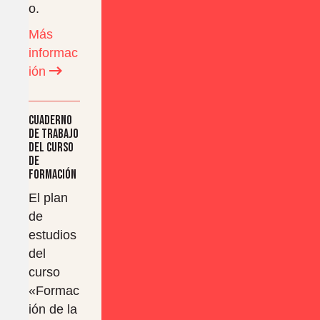
o.
Más
informac
ión
Cuaderno
de trabajo
del curso
de
formación
El plan
de
estudios
del
curso
«Formac
ión de la