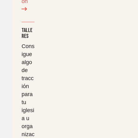
ón
Talle
res
Cons
igue
algo
de
tracc
ión
para
tu
iglesi
a u
orga
nizac