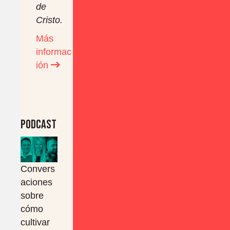
de
Cristo.
Más
informac
ión
Podcast
Convers
aciones
sobre
cómo
cultivar