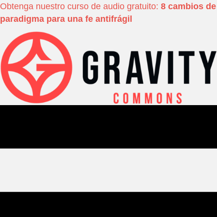
Obtenga nuestro curso de audio gratuito:
8 cambios de
paradigma para una fe antifrágil