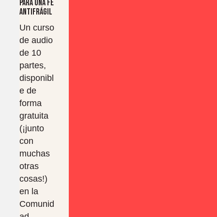
para una fe
antifrágil
Un curso
de audio
de 10
partes,
disponibl
e de
forma
gratuita
(¡junto
con
muchas
otras
cosas!)
en la
Comunid
ad