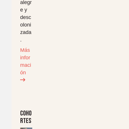
alegr
e y
desc
oloni
zada
.
Más
infor
maci
ón
Coho
rtes