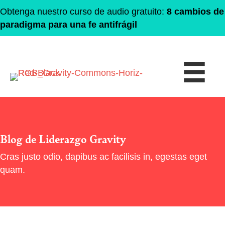
Obtenga nuestro curso de audio gratuito:
8 cambios de
paradigma para una fe antifrágil
Blog de Liderazgo Gravity
Cras justo odio, dapibus ac facilisis in, egestas eget
quam.